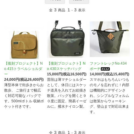
3
1
3
全
商品
-
表示
【復刻プロジェクト】N
【復刻プロジェクト】N
ファントレックNo.434
o.415トラベルショルダ
o.430スケッチバッグ
ポーチ
ー
15,000円(税込16,500円)
14,000円(税込15,400円)
24,000円(税込26,400円)
普段は薄マチショルダー
スマホはもちろんいつも
薄型本体で街歩きからお
として、休日にはスケッ
のモノを忘れずに！内部
散歩、 ご旅行まで幅広
チ道具を入れてお絵描き
は機能的にデザインさ
く対応可能な バッグで
散策。バッグを開くと９
れ、シンプルなフォルム
す。500mlボトル 収納ポ
０度に固定、簡易イーゼ
は散策からウォーキン
ケット付きです。
ルに。撥水ナイロン製。
グ、登山まで対応出来ま
す。
3
1
3
全
商品
-
表示