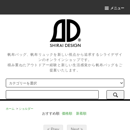
メニュー
帆布バッグ、帆布リュックを新しい視点から追求するシライデザイ
ンのオンラインショップです。
積み重ねたアウトドアー経験と新しい生活感覚から帆布バッグをご
提案いたします。
ホーム
>
ショルダー
おすすめ順
価格順
新着順
< Prev
Next >