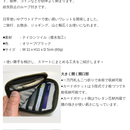
ド、紙幣、コインなどが効率よく納まります。
紛失防止のループ付きです。
日常使いやアウトドアーで使い易いワレットを開発しました。
ご旅行、お散歩、ジョギング、山と幅広くお使いになれます。
■素材 ：ナイロンツイル（撥水加工）
■色 ：オリーブ/ブラック
■サイズ ：W 11 x H11 x D 5cm (60g)
＜使い勝手を検討し、スマートにまとめる工夫をご紹介します＞
大きく開く開口部
●一万円札も二つ折りで余裕で収納可能
●カードポケットは３段式で２枚づつで６
枚収納可能です。
●カードポケット側はウレタン芯材内蔵で
腰の強さが使い易さになっています。