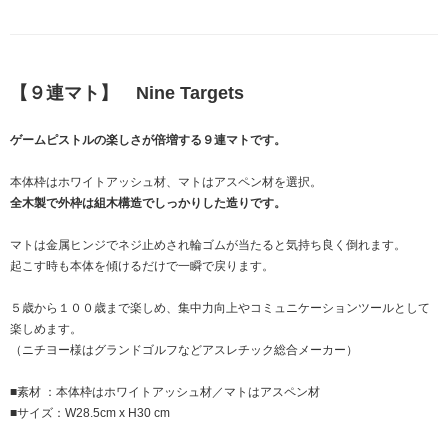
【９連マト】 Nine Targets
ゲームピストルの楽しさが倍増する９連マトです。
本体枠はホワイトアッシュ材、マトはアスペン材を選択。
全木製で外枠は組木構造でしっかりした造りです。
マトは金属ヒンジでネジ止めされ輪ゴムが当たると気持ち良く倒れます。
起こす時も本体を傾けるだけで一瞬で戻ります。
５歳から１００歳まで楽しめ、集中力向上やコミュニケーションツールとして
楽しめます。
（ニチヨー様はグランドゴルフなどアスレチック総合メーカー）
■素材 ：本体枠はホワイトアッシュ材／マトはアスペン材
■サイズ：W28.5cm x H30 cm