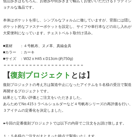
低山歩きはもちろん、お散歩や街歩きまで幅広くお使いいただけるトラディシ
ョナルな逸品です。
本体はポケットを排し、シンプルなフォルムに徹していますが、背面には隠し
ポケット的なファスナーポケットを設定し、サイフや単行本などの出し入れが
大変便利になっています。チェストベルト取付け済み。
■素材 ：４号帆布、ヌメ革、真鍮金具
■カラー ：カーキ
■サイズ ：W32 x H45 x D13cm (約750g)
＝＝＝＝＝＝＝＝＝＝＝＝＝＝＝＝＝＝＝＝＝＝
【
復刻プロジェクト
とは】
復刻プロジェクトの考え方は製造中止になったアイテムを５名様の受注で製造
再開するプロジェクトです。
結果として高い評価とご注文をいただきました。
あらためてNo.415トラベルショルダーなど４号帆布シリーズの再評価を行い、
３アイテムの定番化を決定しました。
●今回の定番復刻プロジェクトでは以下の内容でご注文をお請け致します。
１：５名様のご注文がまとまった時点で製造いたします。