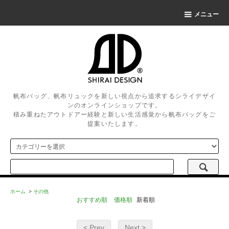
メニュー
帆布バッグ、帆布リュックを新しい視点から追求するシライデザイ
ンのオンラインショップです。
積み重ねたアウトドアー経験と新しい生活感覚から帆布バッグをご
提案いたします。
ホーム
>
その他
おすすめ順
価格順
新着順
< Prev
Next >