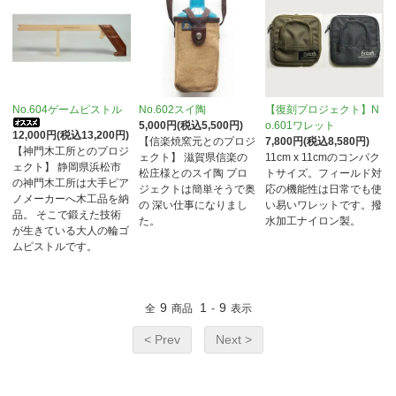
No.604ゲームピストル
No.602スイ陶
【復刻プロジェクト】N
5,000円(税込5,500円)
o.601ワレット
12,000円(税込13,200円)
【信楽焼窯元とのプロジ
7,800円(税込8,580円)
【神門木工所とのプロジ
ェクト】 滋賀県信楽の
11cm x 11cmのコンパク
ェクト】 静岡県浜松市
松庄様とのスイ陶 プロ
トサイズ。フィールド対
の神門木工所は大手ピア
ジェクトは簡単そうで奥
応の機能性は日常でも使
ノメーカーへ木工品を納
の 深い仕事になりまし
い易いワレットです。撥
品。 そこで鍛えた技術
た。
水加工ナイロン製。
が生きている大人の輪ゴ
ムピストルです。
9
1
9
全
商品
-
表示
< Prev
Next >