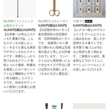
No.608ファントレック
No.605スゴキレハサミ
９連マト
お散歩ステッキ
5,000円(税込5,500円)
9,000円(税込9,900円)
18,000円(税込19,800円)
【石宏製作所のハサミ】
【ニチヨー様とのプロジ
【白井要一が考えたステ
東京墨田区の石宏製作
ェクト】ゲームピストル
ッキ】重量170g。こん
所、石田明雄氏のハサミ
と組み合わせ、楽しさが
なステッキが欲しかっ
です。 医療用ハサミ製
倍増する９連マトです。
た！今までと異なる発想
造で磨かれた技術は完成
全木製で 輪ゴムが当た
でデザインされたステッ
度の高さと美しさが評価
ると気持ち良く倒れま
キです。体重をしっかり
されています。 コンパ
す。ご家庭から会社、集
受け止めるグリップ 形
クトながら普段使いにも
会所などでの コミュニ
状とコルク素材。軽量化
十分なサイズで手元に置
ケーションツールとして
を徹底したカーボンシャ
けば気分も高揚します。
お楽しみいただけます。
フトなど機能性とデザイ
（すみだモダン選定品）
ン性を融合し たステッ
キです。街歩きやフィー
ルド散策にも快適にお使
いいただけます。