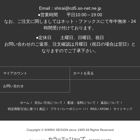
Email：shirai@cd5.so-net.ne.jp
●営業時間 平日10:00～19:00
なお、ご注文に関しましてはネット・ファックスにて年中無休・24
時間受け付けております。
●定休日 土曜日、日曜日、祝日
お問い合わせのご返答、注文確認は月曜日（祝日の場合は翌日）と
なりますのでご了承下さい。
マイアカウント
カートを見る
お問い合わせ
ホーム
/
支払い方法について
/
配送・送料について
/
返品について
/
特定商取引法に基づく表記
/
プライバシーポリシー
/ / /
RSS
/
ATOM
/
サイトマップ
Copyright © SHIRAI DESIGN since 1985 All Rights Reserved