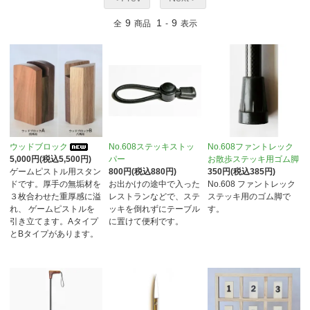
9
1
9
全
商品
-
表示
ウッドブロック
No.608ステッキストッ
No.608ファントレック
5,000円(税込5,500円)
パー
お散歩ステッキ用ゴム脚
ゲームピストル用スタン
800円(税込880円)
350円(税込385円)
ドです。厚手の無垢材を
お出かけの途中で入った
No.608 ファントレック
３枚合わせた重厚感に溢
レストランなどで、ステ
ステッキ用のゴム脚で
れ、 ゲームピストルを
ッキを倒れずにテーブル
す。
引き立てます。Aタイプ
に置けて便利です。
とBタイプがあります。